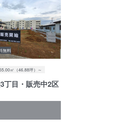
料無料
土地面積：
55.00㎡（46.88坪）～
3丁目・販売中2区