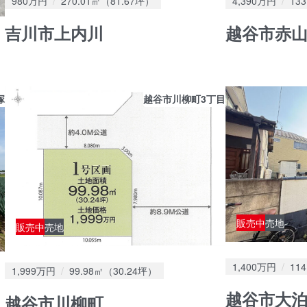
980万円
270.01㎡（81.67坪）
4,390万円
13
吉川市上内川
越谷市赤山
塚
越谷市川柳町3丁目
販売中
売地
販売中
売地
価格：
土
1,400万円
11
価格：
土地面積：
1,999万円
99.98㎡（30.24坪）
越谷市大
越谷市川柳町