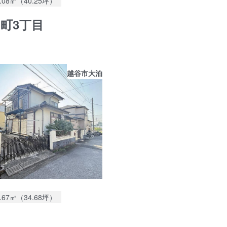
3.08㎡（40.25坪）
町3丁目
越谷市大泊
地面積：
4.67㎡（34.68坪）
泊