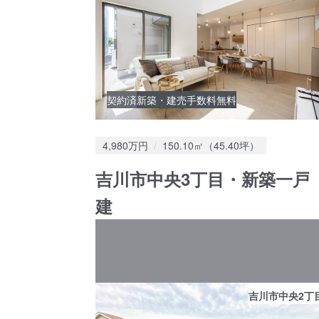
契約済
新築・建売
手数料無料
価格：
土地面積：
4,980万円
150.10㎡（45.40坪）
吉川市中央3丁目・新築一戸
建
吉川市中央2丁