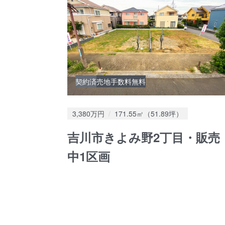
契約済
売地
手数料無料
価格：
土地面積：
3,380万円
171.55㎡（51.89坪）
吉川市きよみ野2丁目・販売
中1区画