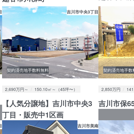
目
吉川市中央3丁目
契約済
売地
手数料無料
契約済
売地
手数
価格：
土地面積：
価格：
土
2,690万円～
150.10㎡～（45坪〜）
2,850万円
14
【人気分譲地】吉川市中央3
吉川市保65
丁目・販売中1区画
目
吉川市美南