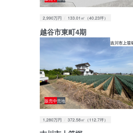
価格：
土地面積：
2,990万円
133.01㎡（40.23坪）
越谷市東町4期
吉川市上笹
販売中
売地
価格：
土地面積：
1,280万円
372.58㎡（112.7坪）