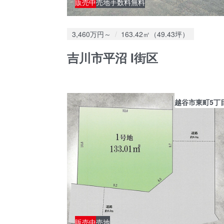
販売中
売地
手数料無料
価格：
土地面積：
3,460万円～
163.42㎡（49.43坪）
吉川市平沼 I街区
越谷市東町5丁
販売中
売地