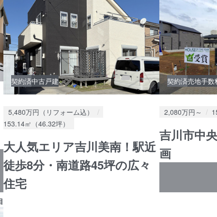
契約済
中古戸建
契約済
売地
手数
価格：
価格：
5,480万円（リフォーム込）
2,080万円～
1
土地面積：
153.14㎡（46.32坪）
吉川市中央
大人気エリア吉川美南！駅近
画
徒歩8分・南道路45坪の広々
住宅
目