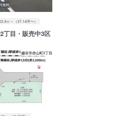
料無料
土地面積：
22.8㎡～（37.14坪〜）
2丁目・販売中3区
越谷市赤山町3丁目
地面積：