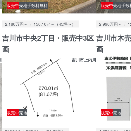
販売中
売地
手数料無料
販売中
売地
手数
価格：
土地面積：
価格：
2,180万円～
150.10㎡～（45坪〜）
2,990万円～
1
吉川市中央2丁目・販売中3区
吉川市木売
画
画
目
吉川市上内川
販売中
売地
販売中
売地
価格：
土地面積：
価格：
土