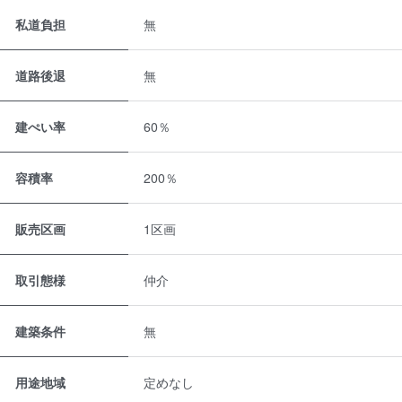
私道負担
無
道路後退
無
建ぺい率
60％
容積率
200％
販売区画
1区画
取引態様
仲介
建築条件
無
用途地域
定めなし