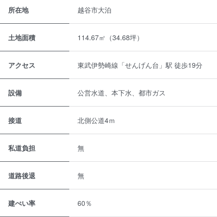
所在地
越谷市大泊
土地面積
114.67㎡（34.68坪）
アクセス
東武伊勢崎線「せんげん台」駅 徒歩19分
設備
公営水道、本下水、都市ガス
接道
北側公道4ｍ
私道負担
無
道路後退
無
建ぺい率
60％